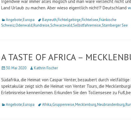
Irgendwie war immer alles möglich und man wäre vielleicht nicht un
Land Urlaub zu machen. Aber wieso eigentlich nicht!? Deutschland
w
Kategorien
Angebote
,
Europa
Schlagworte
Bayreuth
,
Fichtelgebirge
,
Fichtelsee
,
Fränkische
Schweiz
,
Odenwald
,
Rundreise
,
Schwarzwald
,
Selbstfahrerreise
,
Starnberger See
A TASTE OF AFRICA – MECKLENB
Veröffentlicht
30. Mai 2020
Autor
Kathrin Fischer
am
Südafrika, die Heimat von Caspar Venter, bezaubert durch vielfältige
spektakulär zeigt sich die Heimat von Venter Tours, die Mecklenburg
Erlebnisreise kennenlernen. Erkunden Sie den Tollensesee zu Fuß,be
Kategorien
Angebote
,
Europa
Schlagworte
Afrika
,
Gruppenreise
,
Mecklenburg
,
Neubrandenburg
,
Run