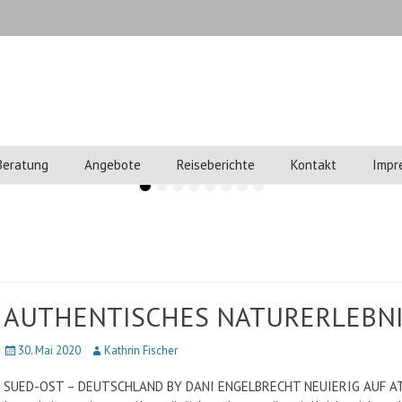
o
 Beratung
Angebote
Reiseberichte
Kontakt
Impr
•
•
•
•
•
•
•
•
AUTHENTISCHES NATURERLEBN
Veröffentlicht
30. Mai 2020
Autor
Kathrin Fischer
am
SUED-OST – DEUTSCHLAND BY DANI ENGELBRECHT NEUIERIG AUF 