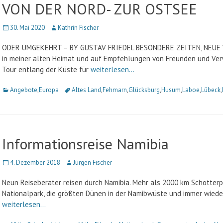
VON DER NORD- ZUR OSTSEE
Veröffentlicht
30. Mai 2020
Autor
Kathrin Fischer
am
ODER UMGEKEHRT – BY GUSTAV FRIEDEL BESONDERE ZEITEN, NEUE W
in meiner alten Heimat und auf Empfehlungen von Freunden und Verw
Tour entlang der Küste für
weiterlesen…
Kategorien
Angebote
,
Europa
Schlagworte
Altes Land
,
Fehmarn
,
Glücksburg
,
Husum
,
Laboe
,
Lübeck
,
Informationsreise Namibia
Veröffentlicht
4. Dezember 2018
Autor
Jürgen Fischer
am
Neun Reiseberater reisen durch Namibia. Mehr als 2000 km Schotterp
Nationalpark, die größten Dünen in der Namibwüste und immer wiede
weiterlesen…