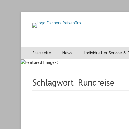
Fischers Reisebuer
Fischers Reisebüro, ihr Reisebüro in Heidenheim.
Primärmenu
Weiter
Startseite
News
Individueller Service &
zum
Inhalt
Schlagwort:
Rundreise