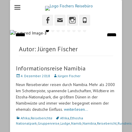
Fischers Reisebuero
Fischers Reisebüro, ihr Reisebüro in Heidenheim.
Facebook
Email
Instagram
Phone
•
•
•
•
•
•
•
•
Autor:
Jürgen Fischer
Informationsreise Namibia
Veröffentlicht
4. Dezember 2018
Autor
Jürgen Fischer
am
Neun Reiseberater reisen durch Namibia. Mehr als 2000
km Schotterpiste, spannende Landschaften, Wildtiere im
Etosha-Nationalpark, die größten Dünen in der
Namibwüste und immer wieder begegnet einem der
ehemals deutsche Einfluss.
weiterlesen…
Kategorien
Afrika
,
Reiseberichte
Schlagworte
Afrika
,
Ethosha
Nationalpark
,
Gruppenreise
,
Lodge
,
Namib
,
Namibia
,
Reisebericht
,
Rundreis