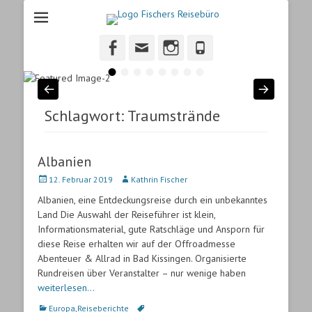
Fischers Reisebuero
Fischers Reisebüro, ihr Reisebüro in Heidenheim.
Facebook
Email
Instagram
Phone
•
•
•
•
•
•
•
•
Schlagwort:
Traumstrände
Albanien
Veröffentlicht
12. Februar 2019
Autor
Kathrin Fischer
am
Albanien, eine Entdeckungsreise durch ein unbekanntes
Land Die Auswahl der Reiseführer ist klein,
Informationsmaterial, gute Ratschläge und Ansporn für
diese Reise erhalten wir auf der Offroadmesse
Abenteuer & Allrad in Bad Kissingen. Organisierte
Rundreisen über Veranstalter – nur wenige haben
weiterlesen…
Kategorien
Europa
,
Reiseberichte
Schlagworte