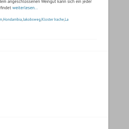
dem angeschlossenen Weingut kann sich ein jeder
 findet
weiterlesen…
um
,
Hondarribia
,
Jakobsweg
,
Kloster Irache
,
La