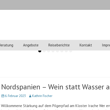
o
 Beratung
Angebote
Reiseberichte
Kontakt
Impr
•
•
•
•
•
•
•
•
Nordspanien – Wein statt Wasser a
Veröffentlicht
6. Februar 2023
Autor
Kathrin Fischer
am
Willkommene Stärkung auf dem Pilgerpfad am Kloster Irache Wer e