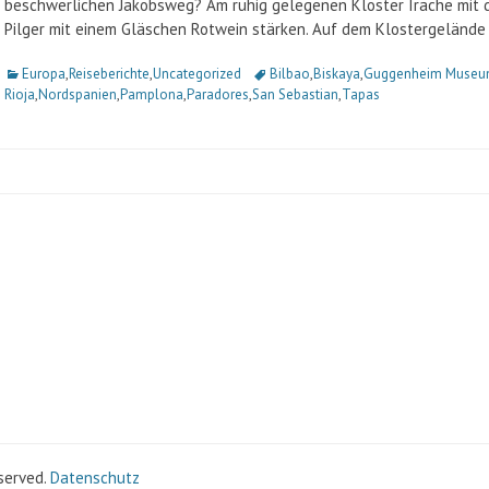
beschwerlichen Jakobsweg? Am ruhig gelegenen Kloster Irache mit 
Pilger mit einem Gläschen Rotwein stärken. Auf dem Klostergelände
Kategorien
Europa
,
Reiseberichte
,
Uncategorized
Schlagworte
Bilbao
,
Biskaya
,
Guggenheim Muse
Rioja
,
Nordspanien
,
Pamplona
,
Paradores
,
San Sebastian
,
Tapas
eserved.
Datenschutz