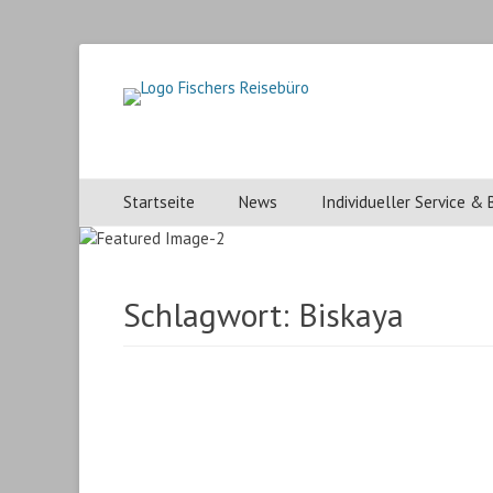
Fischers Reisebuer
Fischers Reisebüro, ihr Reisebüro in Heidenheim.
Primärmenu
Weiter
Startseite
News
Individueller Service &
zum
Inhalt
Schlagwort:
Biskaya