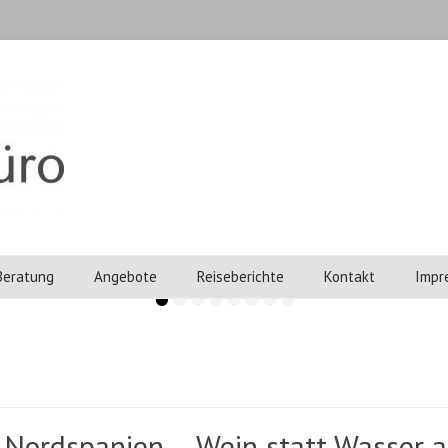
o
 Beratung
Angebote
Reiseberichte
Kontakt
Impr
•
•
•
•
•
•
•
•
Nordspanien – Wein statt Wasser a