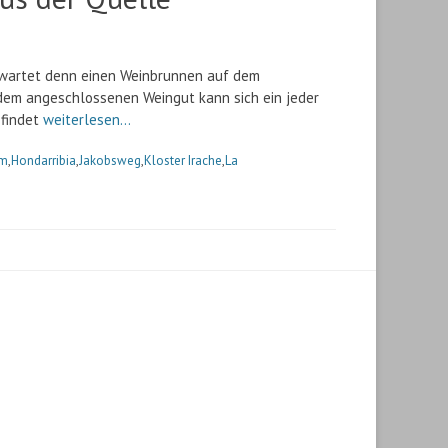
rwartet denn einen Weinbrunnen auf dem
dem angeschlossenen Weingut kann sich ein jeder
 findet
weiterlesen…
um
,
Hondarribia
,
Jakobsweg
,
Kloster Irache
,
La