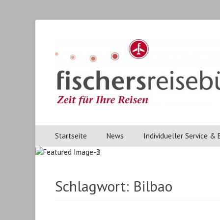
Fischers Reisebuer
Fischers Reisebüro, ihr Reisebüro in Heidenheim.
Primärmenu
Weiter
Startseite
News
Individueller Service &
zum
Inhalt
Schlagwort:
Bilbao