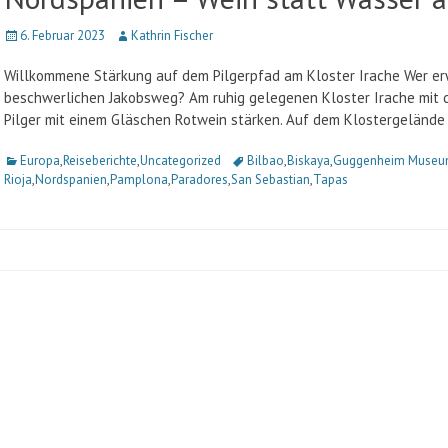
Veröffentlicht
6. Februar 2023
Autor
Kathrin Fischer
am
Willkommene Stärkung auf dem Pilgerpfad am Kloster Irache Wer e
beschwerlichen Jakobsweg? Am ruhig gelegenen Kloster Irache mit 
Pilger mit einem Gläschen Rotwein stärken. Auf dem Klostergelände
Kategorien
Europa
,
Reiseberichte
,
Uncategorized
Schlagworte
Bilbao
,
Biskaya
,
Guggenheim Muse
Rioja
,
Nordspanien
,
Pamplona
,
Paradores
,
San Sebastian
,
Tapas