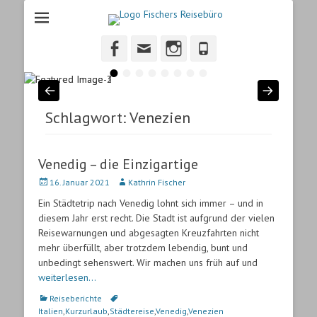
Fischers Reisebuero
Fischers Reisebüro, ihr Reisebüro in Heidenheim.
Facebook
Email
Instagram
Phone
•
•
•
•
•
•
•
•
Schlagwort:
Venezien
Venedig – die Einzigartige
Veröffentlicht
16. Januar 2021
Autor
Kathrin Fischer
am
Ein Städtetrip nach Venedig lohnt sich immer – und in
diesem Jahr erst recht. Die Stadt ist aufgrund der vielen
Reisewarnungen und abgesagten Kreuzfahrten nicht
mehr überfüllt, aber trotzdem lebendig, bunt und
unbedingt sehenswert. Wir machen uns früh auf und
weiterlesen…
Kategorien
Reiseberichte
Schlagworte
Italien
,
Kurzurlaub
,
Städtereise
,
Venedig
,
Venezien