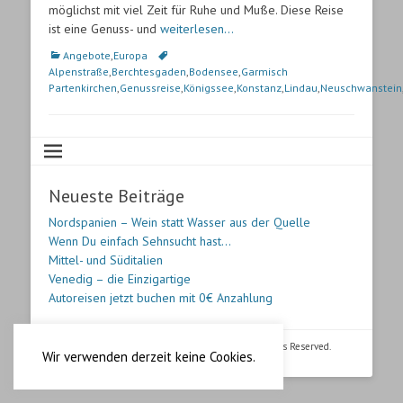
möglichst mit viel Zeit für Ruhe und Muße. Diese Reise
ist eine Genuss- und
weiterlesen…
Kategorien
Angebote
,
Europa
Schlagworte
Alpenstraße
,
Berchtesgaden
,
Bodensee
,
Garmisch
Partenkirchen
,
Genussreise
,
Königssee
,
Konstanz
,
Lindau
,
Neuschwanstein
Neueste Beiträge
Nordspanien – Wein statt Wasser aus der Quelle
Wenn Du einfach Sehnsucht hast…
Mittel- und Süditalien
Venedig – die Einzigartige
Autoreisen jetzt buchen mit 0€ Anzahlung
Copyright © 2026
Fischers Reisebuero
. All Rights Reserved.
Wir verwenden derzeit keine Cookies.
Datenschutz