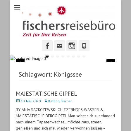
Fischers Reisebuero
Fischers Reisebüro, ihr Reisebüro in Heidenheim.
Facebook
Email
Instagram
Phone
•
•
•
•
•
•
•
•
Schlagwort:
Königssee
MAJESTÄTISCHE GIPFEL
Veröffentlicht
30. Mai 2020
Autor
Kathrin Fischer
am
BY ANJA SACKCZEWSKI GLITZERNDES WASSER &
MAJESTÄTISCHE BERGGIPFEL Man sehnt sich zunehmend
nach einem Tapetenwechsel, möchte raus, atmen,
genießen und sich mal wieder verwöhnen lassen –